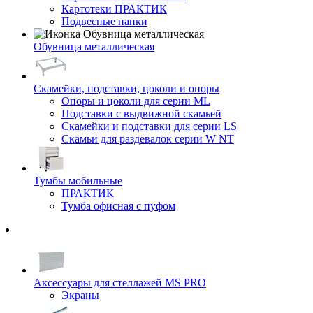
Картотеки ПРАКТИК
Подвесные папки
Обувница металлическая
Скамейки, подставки, цоколи и опоры
Опоры и цоколи для серии ML
Подставки с выдвижной скамьей
Скамейки и подставки для серии LS
Скамьи для раздевалок серии W NT
Тумбы мобильные
ПРАКТИК
Тумба офисная с пуфом
Аксессуары для стеллажей MS PRO
Экраны