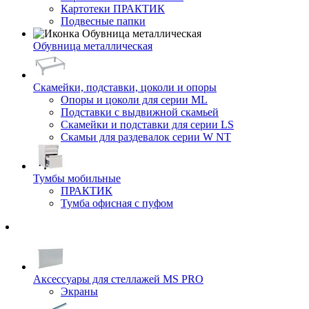
Картотеки ПРАКТИК
Подвесные папки
Обувница металлическая
Скамейки, подставки, цоколи и опоры
Опоры и цоколи для серии ML
Подставки с выдвижной скамьей
Скамейки и подставки для серии LS
Скамьи для раздевалок серии W NT
Тумбы мобильные
ПРАКТИК
Тумба офисная с пуфом
Аксессуары для стеллажей MS PRO
Экраны