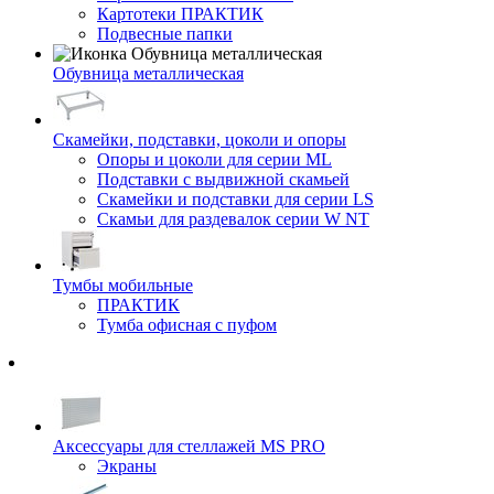
Картотеки ПРАКТИК
Подвесные папки
Обувница металлическая
Скамейки, подставки, цоколи и опоры
Опоры и цоколи для серии ML
Подставки с выдвижной скамьей
Скамейки и подставки для серии LS
Скамьи для раздевалок серии W NT
Тумбы мобильные
ПРАКТИК
Тумба офисная с пуфом
Аксессуары для стеллажей MS PRO
Экраны